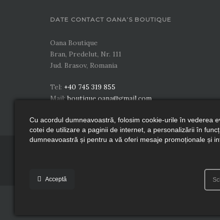
DATE CONTACT OANA’S BOUTIQUE
Oana Boutique
Bran, Predelut, Nr. 111
Jud. Brasov, Romania
Tel:
+40 745 319 855
Mail:
boutique.oana@gmail.com
Cu acordul dumneavoastră, folosim cookie-urile în vederea eval
cotei de utilizare a paginii de internet, a personalizării în func
dumneavoastră și pentru a vă oferi mesaje promoționale și inf
DESPRE OANA BOUTI
Acceptă
Sc