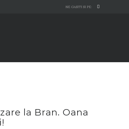
NE GASITI SI PE:
azare la Bran. Oana
!