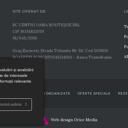
SITE OPERAT DE
L
SC CENTIU OANA BOUTIQUE SRL
Te
CIF RO35832059
Po
J8/645/2016
Po
Oraș Zarnesti, Strada Tohanita Nr 58, Cod 505800
A
RO45BTRLRONCRT0341214001 – Banca Transilvania
uării și analizării
ție de interesele
ormații relevante.
QUE
OFERTE GRUPURI ORGANIZATE
OFERTE SPECIALE
REZE
himbă setările
Web design Orice Media