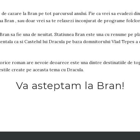
 de cazare la Bran pe tot parcursul anului. Fie ca vrei sa evadezi d
a Bran , sau doar vrei sa te relaxezi inconjurat de programe folclori
a Bran sa fie una de neuitat. Statiunea Bran este una cu renume pe pl
entala ca si Castelul lui Dracula pe baza domnitorului Vlad Tepes a 
orice roman are nevoie deoarece este una dintre destinatiile de top
vestile create pe aceasta tema cu Dracula.
Va asteptam la Bran!